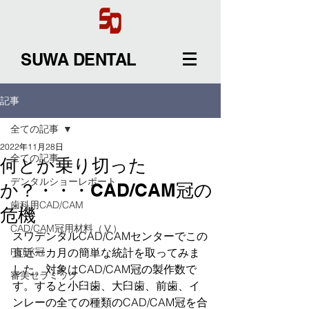
SUWA DENTAL
記事
全ての記事
2022年11月28日
全ての記事
何とか乗り切った
デンタルショーレポート
か？・・・CAD/CAM冠の
歯科用CAD/CAM
危機
CAD/CAM冠用材料（Ⅴ）
スワデンタルCAD/CAMセンターでこの
PEEK冠
直近一カ月の簡単な統計を取ってみま
した。対象はCAD/CAM冠の製作数で
審美セラミック
す。すると小臼歯、大臼歯、前歯、イ
ンレーの全ての種類のCAD/CAM冠を合