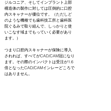
ジルコニア、そしてインプラント上部
構造体の製作に対しては圧倒的に口腔
内スキャナーが優位です。（ただしど
のような機種でも歯科技工所と歯科医
院ぐるみで取り組んで、しっかりと使
いこなす域までもっていく必要があり
ます。）
つまり口腔内スキャナーが保険に導入
されれば、すべてがCAD/CAM冠になり
ます。その際のインパクトは受注が1.6
倍となったCAD/CAMインレーどころで
はありません。
現行が3000本/月だとすると、仮に
CAD/CAMインレーと同程度のインパク
トとしても最低5000～6000本/月は覚悟
しなければなりません。
ではどれほどの人員と設備があれば、