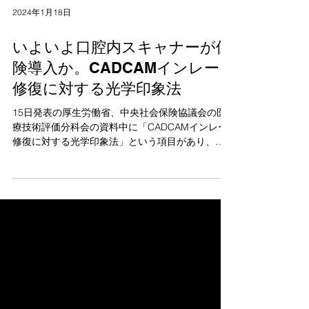
2024年1月18日
いよいよ口腔内スキャナーが保
険導入か。CADCAMインレー
修復に対する光学印象法
15日発表の厚生労働省、中央社会保険協議会の医
療技術評価分科会の資料中に「CADCAMインレー
修復に対する光学印象法」という項目があり、さ
らに「提案について妥当性が示されている」と記
されています。この春の令和6年度診療報酬改定で
口腔内スキャナーの扱いについて何らかの変化が
あ...