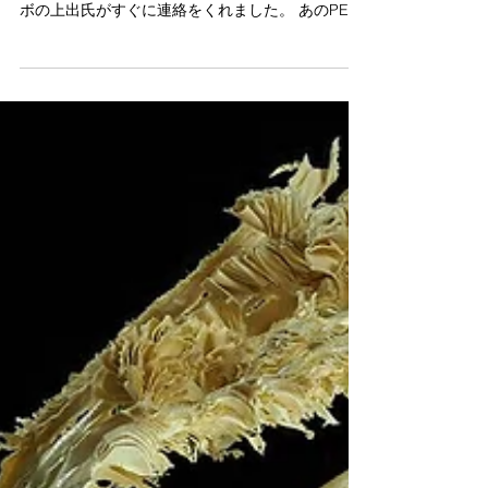
冠を作ろう。その２
「よくバーが折れませんでしたね」 前回の猛烈に
けば立ったクラウンの写真を見て、3Dデザインラ
ボの上出氏がすぐに連絡をくれました。 あのPEEK
冠の製作ではCAD/CAM冠用の設定をそのまま使っ
た訳ですが、これが実はかなり乱暴な行為であっ
たようなのです。...