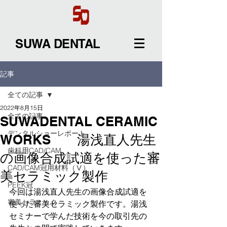
SUWA DENTAL
記事
全ての記事
2022年8月15日
全ての記事
SUWADENTAL CERAMIC
デンタルショーレポート
WORKS 湯浅直人先生
歯科用CAD/CAM
の画像合成試適を使った審
CAD/CAM冠用材料（Ⅴ）
美セラミック製作
PEEK冠
今回は湯浅直人先生の画像合成試適を
審美セラミック
使った審美セラミック製作です。湯浅
セミナーで学んだ技術を今の取引先の