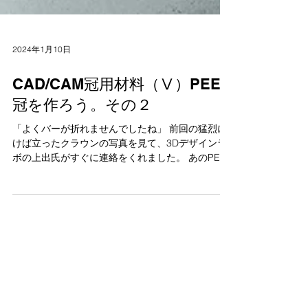
2024年1月10日
CAD/CAM冠用材料（Ⅴ）PEEK
冠を作ろう。その２
「よくバーが折れませんでしたね」 前回の猛烈に
けば立ったクラウンの写真を見て、3Dデザインラ
ボの上出氏がすぐに連絡をくれました。 あのPEEK
冠の製作ではCAD/CAM冠用の設定をそのまま使っ
た訳ですが、これが実はかなり乱暴な行為であっ
たようなのです。...