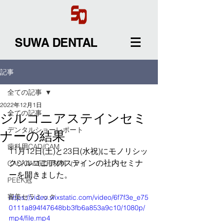
SUWA DENTAL
記事
全ての記事
2022年12月1日
全ての記事
ジルコニアステインセミ
デンタルショーレポート
ナーの結果
歯科用CAD/CAM
11月12日(土)と23日(水祝)にモノリシッ
クジルコニアのステインの社内セミナ
CAD/CAM冠用材料（Ⅴ）
ーを開きました。
PEEK冠
審美セラミック
https://video.wixstatic.com/video/6f7f3e_e75
0111a894f47648bb3fb6a853a9c10/1080p/
mp4/file.mp4